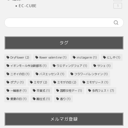
EC-CUBE
3
タグ
DryFlower
(2)
flower valentine
(1)
instagarm
(1)
にしや
(1)
イオンモール今治新都市
(1)
ウエディングフェア
(1)
サシェ
(1)
ニオイの日
(1)
バスエッセンス
(1)
フラワーバレンタイン
(1)
ポプリ
(1)
ミモザ
(2)
ミモザの日
(2)
ミモザリース
(1)
一輪巻き
(1)
卒業式
(1)
国際女性デー
(1)
多肉フェス！
(7)
愛妻の日
(1)
離任式
(1)
香り
(1)
メルマガ登録