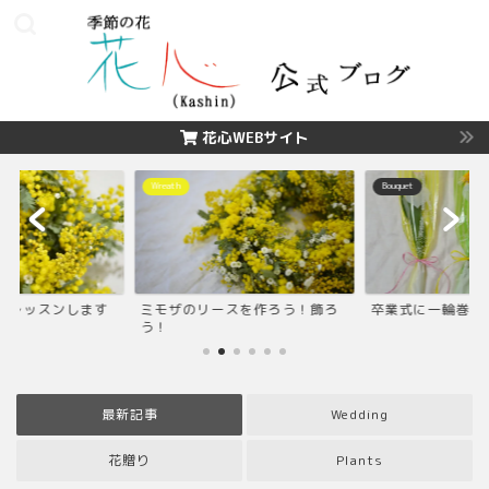
花心WEBサイト
Wreath
Bouquet
のレッスンします
ミモザのリースを作ろう！飾ろ
卒業式に一輪巻き
う！
最新記事
Wedding
花贈り
Plants