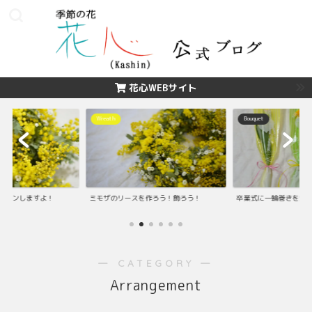
花心WEBサイト
Wreath
Bouquet
ッスンしますよ！
ミモザのリースを作ろう！飾ろう！
卒業式に一輪巻きを渡
― CATEGORY ―
Arrangement