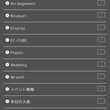
1
Arrangement
2
Bouquet
1
Display
3
EC-CUBE
8
Plants
2
Wedding
1
Wreath
18
イベント情報
1
本日の入荷