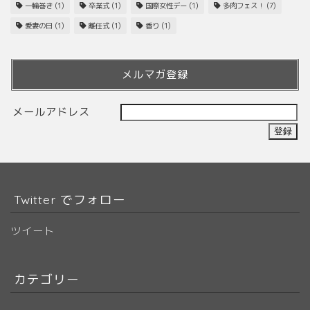
一輪巻き
(1)
卒業式
(1)
国際女性デー
(1)
多肉フェス！
(7)
愛妻の日
(1)
離任式
(1)
香り
(1)
メルマガ登録
メールアドレス
Twitter でフォロー
ツイート
カテゴリー