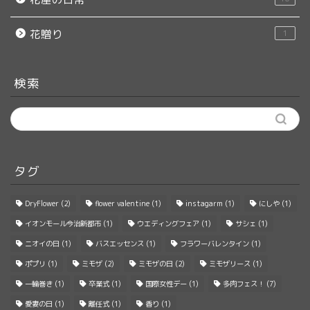
花贈り
1
検索
タグ
DryFlower
(2)
flower valentine
(1)
instagarm
(1)
にしや
(1)
イオンモール今治新都市
(1)
ウエディングフェア
(1)
サシェ
(1)
ニオイの日
(1)
バスエッセンス
(1)
フラワーバレンタイン
(1)
ポプリ
(1)
ミモザ
(2)
ミモザの日
(2)
ミモザリース
(1)
一輪巻き
(1)
卒業式
(1)
国際女性デー
(1)
多肉フェス！
(7)
愛妻の日
(1)
離任式
(1)
香り
(1)