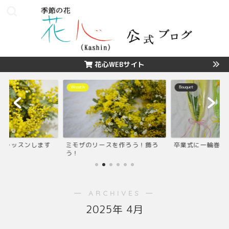
花心WEBサイト
Wreath
Bouquet
のレッスンします
ミモザのリースを作ろう！飾ろ
卒業式に一輪巻き
う！
― ARCHIVES ―
2025年 4月