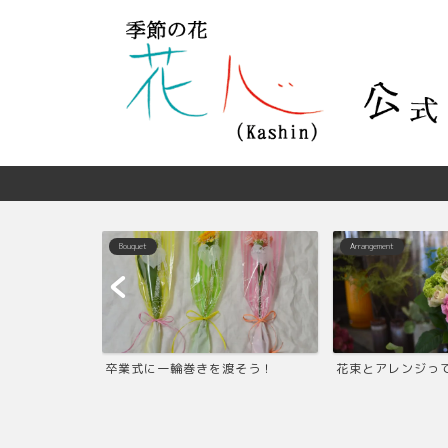
Bouquet
Arrangement
ろう！飾ろう！
卒業式に一輪巻きを渡そう！
花束とアレンジっ