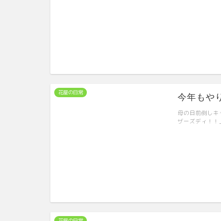
花屋の日常
今年もやり
母の日前倒しキ
ザーズディ！！
花屋の日常