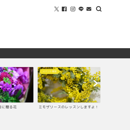
イベント情報
Wreath
日に贈る花
ミモザリースのレッスンしますよ！
ミモザのリー