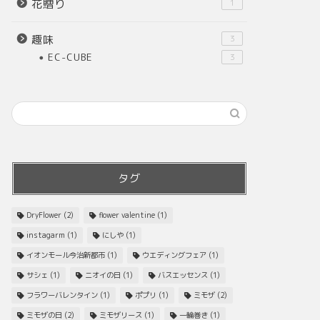
花贈り
1
趣味
3
EC-CUBE
3
タグ
DryFlower
(2)
flower valentine
(1)
instagarm
(1)
にしや
(1)
イオンモール今治新都市
(1)
ウエディングフェア
(1)
サシェ
(1)
ニオイの日
(1)
バスエッセンス
(1)
フラワーバレンタイン
(1)
ポプリ
(1)
ミモザ
(2)
ミモザの日
(2)
ミモザリース
(1)
一輪巻き
(1)