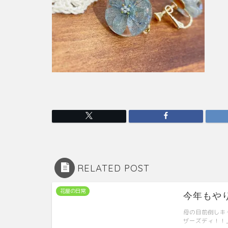
RELATED POST
花屋の日常
今年もやり
母の日前倒しキ
ザーズディ！！