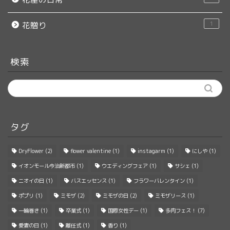
1
花贈り
検索
タグ
DryFlower
(2)
flower valentine
(1)
instagarm
(1)
にしや
(1)
イオンモール今治新都市
(1)
ウエディングフェア
(1)
サシェ
(1)
ニオイの日
(1)
バスエッセンス
(1)
フラワーバレンタイン
(1)
ポプリ
(1)
ミモザ
(2)
ミモザの日
(2)
ミモザリース
(1)
一輪巻き
(1)
卒業式
(1)
国際女性デー
(1)
多肉フェス！
(7)
愛妻の日
(1)
離任式
(1)
香り
(1)