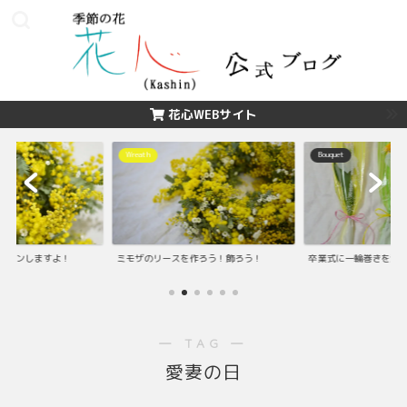
花心WEBサイト
Wreath
Bouquet
ッスンしますよ！
ミモザのリースを作ろう！飾ろう！
卒業式に一輪巻きを渡
― TAG ―
愛妻の日