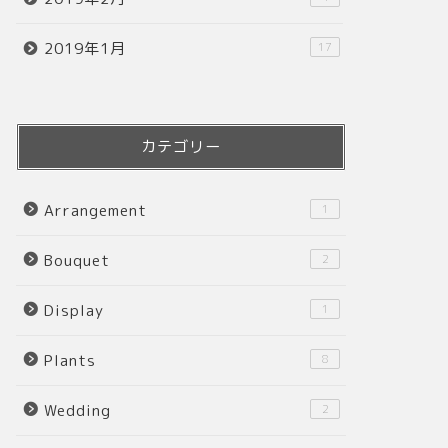
2019年1月
17
カテゴリー
Arrangement
1
Bouquet
2
Display
1
Plants
8
Wedding
2