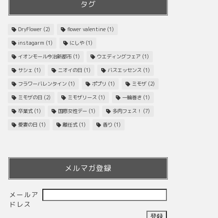
タグ
DryFlower
(2)
flower valentine
(1)
instagarm
(1)
にしや
(1)
イオンモール今治新都市
(1)
ウエディングフェア
(1)
サシェ
(1)
ニオイの日
(1)
バスエッセンス
(1)
フラワーバレンタイン
(1)
ポプリ
(1)
ミモザ
(2)
ミモザの日
(2)
ミモザリース
(1)
一輪巻き
(1)
卒業式
(1)
国際女性デー
(1)
多肉フェス！
(7)
愛妻の日
(1)
離任式
(1)
香り
(1)
メルマガ登録
メールア
ドレス