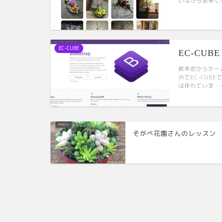
いながら出来て
EC-CUBE
EC-CUBE 
数年前からホー
めてEC-CUB
は作れていま …
そがべ花園さんのレッスン