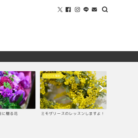
イベント情報
Wreath
日に贈る花
ミモザリースのレッスンしますよ！
ミモザのリー