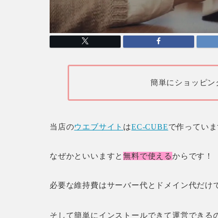
簡単にショッピン
当店の
ウエブサイト
は
EC-CUBE
で作っていま
なぜかといいますと
無料で使える
からです！
必要な維持費はサーバー代とドメイン代だけ
そして簡単にインストールできて運営できる