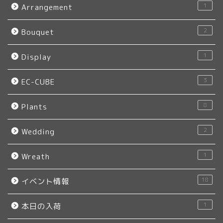
1
Arrangement
2
Bouquet
1
Display
3
EC-CUBE
8
Plants
2
Wedding
1
Wreath
18
イベント情報
1
本日の入荷