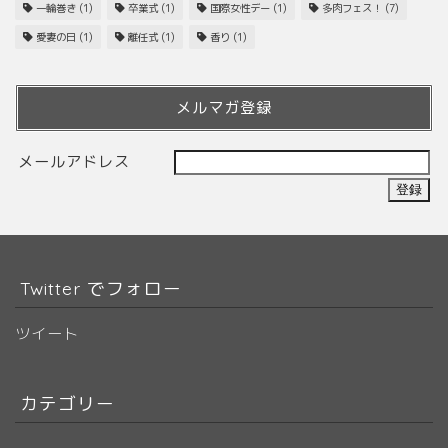
一輪巻き
(1)
卒業式
(1)
国際女性デー
(1)
多肉フェス！
(7)
愛妻の日
(1)
離任式
(1)
香り
(1)
メルマガ登録
メールアドレス
Twitter でフォロー
ツイート
カテゴリー