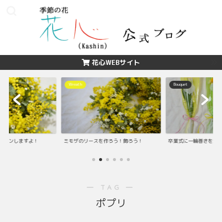
花心WEBサイト
Wreath
Bouquet
ッスンしますよ！
ミモザのリースを作ろう！飾ろう！
卒業式に一輪巻きを渡
― TAG ―
ポプリ